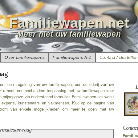
Familiewapen.net
Meer met uw familiewapen
Over familiewapens
Familiewapens A-Z
Contact / Bestellen
aag
en, een zegelring van uw familiewapen, een schilderij van uw
D
f u heeft een heel andere toepassing met uw familiewapen voor
n prijsopgave via onderstaand formulier. Familiewapen.net werkt
 experts, kunstenaars en vakmensen. Kijk op de pagina van
icht van enkele mogelijkheden om meer te doen met uw
Contact
formatieaanvraag
Familie