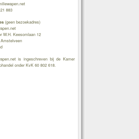
iliewapen.net
 21 883
es
(geen bezoekadres)
wapen.net
or W.H. Keesomlaan 12
 Amstelveen
nd
wapen.net is ingeschreven bij de Kamer
phandel onder KvK 60 802 618.