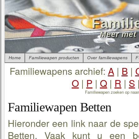
Famili
Meer met 
Home
Familiewapen producten
Over familiewapens
F
Familiewapens archief:
A
|
B
|
O
|
P
|
Q
|
R
|
S
Familiewapen zoeken op naa
Familiewapen Betten
Hieronder een link naar de spe
Betten. Vaak kunt u een be