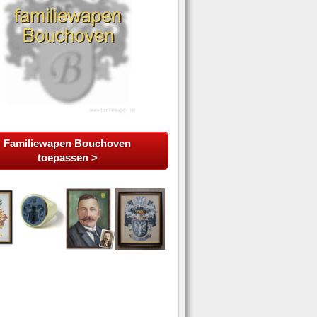
Familiewapen Bouchoven
toepassen >