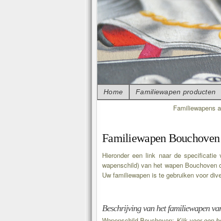
Home
Familiewapen producten
Familiewapens a
Familiewapen Bouchoven
Hieronder een link naar de specificati
wapenschild) van het wapen Bouchoven digi
Uw familiewapen is te gebruiken voor diver
Beschrijving van het familiewapen va
Wapenschild Bouchoven:
Kijk voor een b