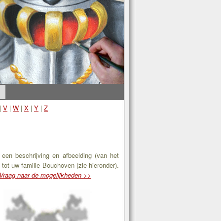
|
V
|
W
|
X
|
Y
|
Z
een beschrijving en afbeelding (van het
 tot uw familie Bouchoven (zie hieronder).
Vraag naar de mogelijkheden >>