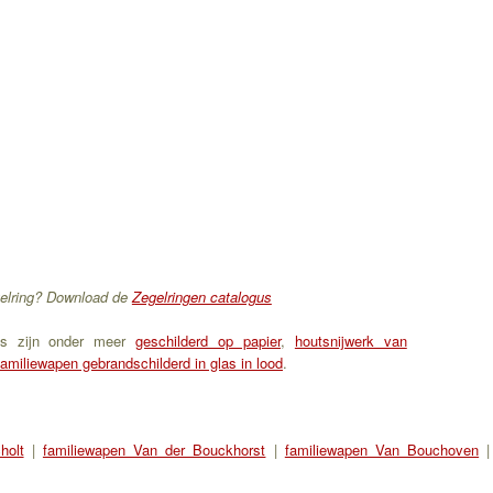
gelring? Download de
Zegelringen catalogus
ns zijn onder meer
geschilderd op papier
,
houtsnijwerk van
familiewapen gebrandschilderd in glas in lood
.
holt
|
familiewapen Van der Bouckhorst
|
familiewapen Van Bouchoven