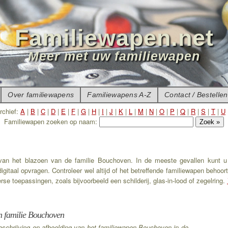
Familiewapen.net
Meer met uw familiewapen
Over familiewapens
Familiewapens A-Z
Contact / Bestellen
rchief:
A
|
B
|
C
|
D
|
E
|
F
|
G
|
H
|
I
|
J
|
K
|
L
|
M
|
N
|
O
|
P
|
Q
|
R
|
S
|
T
|
U
Familiewapen zoeken op naam:
e van het blazoen van de familie Bouchoven. In de meeste gevallen kunt u 
taal opvragen. Controleer wel altijd of het betreffende familiewapen behoort
se toepassingen, zoals bijvoorbeeld een schilderij, glas-in-lood of zegelring.
n familie Bouchoven
eschrijving en afbeelding van het familiewapen Bouchoven in de