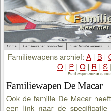
Famili
Meer met 
Home
Familiewapen producten
Over familiewapens
F
Familiewapens archief:
A
|
B
|
O
|
P
|
Q
|
R
|
S
Familiewapen zoeken op naa
Familiewapen De Macar
Ook de familie De Macar heeft
een link naar de specificati