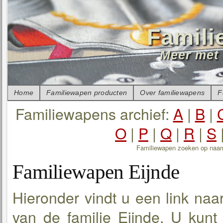
Famili
Meer met 
Home
Familiewapen producten
Over familiewapens
F
Familiewapens archief:
A
|
B
|
O
|
P
|
Q
|
R
|
S
Familiewapen zoeken op naa
Familiewapen Eijnde
Hieronder vindt u een link naa
van de familie Eijnde. U kunt