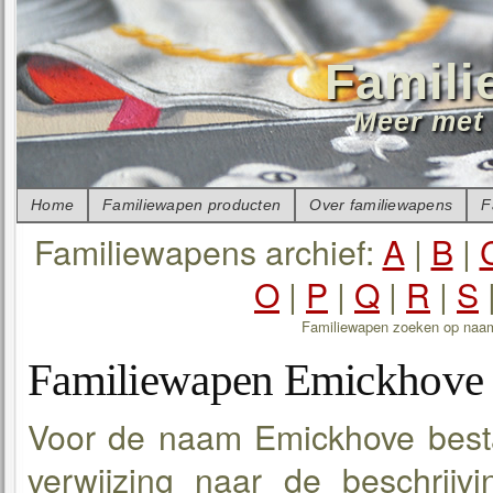
Famili
Meer met 
Home
Familiewapen producten
Over familiewapens
F
Familiewapens archief:
A
|
B
|
O
|
P
|
Q
|
R
|
S
Familiewapen zoeken op naa
Familiewapen Emickhove
Voor de naam Emickhove besta
verwijzing naar de beschrijv