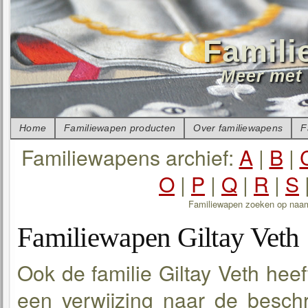
Famili
Meer met 
Home
Familiewapen producten
Over familiewapens
F
Familiewapens archief:
A
|
B
|
O
|
P
|
Q
|
R
|
S
Familiewapen zoeken op naa
Familiewapen Giltay Veth
Ook de familie Giltay Veth hee
een verwijzing naar de beschr