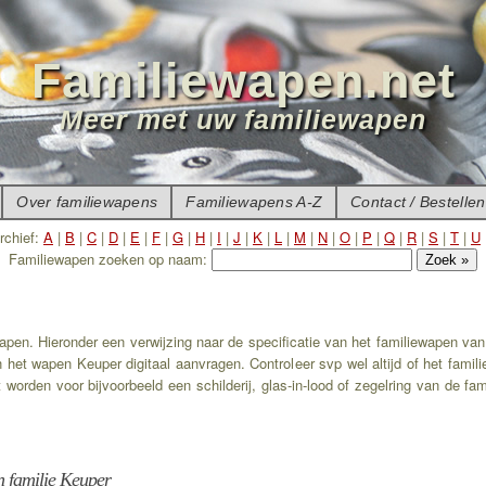
Familiewapen.net
Meer met uw familiewapen
Over familiewapens
Familiewapens A-Z
Contact / Bestellen
rchief:
A
|
B
|
C
|
D
|
E
|
F
|
G
|
H
|
I
|
J
|
K
|
L
|
M
|
N
|
O
|
P
|
Q
|
R
|
S
|
T
|
U
Familiewapen zoeken op naam:
apen. Hieronder een verwijzing naar de specificatie van het familiewapen van
 het wapen Keuper digitaal aanvragen. Controleer svp wel altijd of het famil
 worden voor bijvoorbeeld een schilderij, glas-in-lood of zegelring van de fam
n familie Keuper