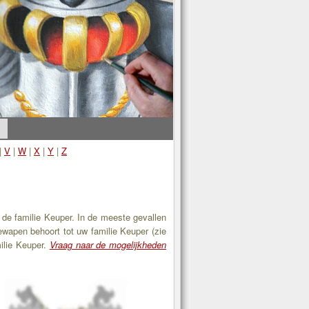
|
V
|
W
|
X
|
Y
|
Z
 de familie Keuper. In de meeste gevallen
iewapen behoort tot uw familie Keuper (zie
ilie Keuper.
Vraag naar de mogelijkheden