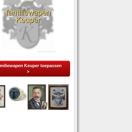
miliewapen Keuper toepassen
>