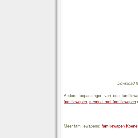
Download h
Andere toepassingen van een familiew
familiewapen
,
stempel met familiewapen
Meer familiewapens:
familiewapen Koene