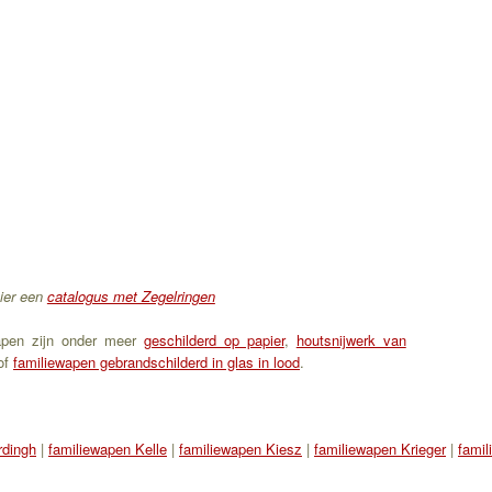
ier een
catalogus met Zegelringen
apen zijn onder meer
geschilderd op papier
,
houtsnijwerk van
of
familiewapen gebrandschilderd in glas in lood
.
rdingh
|
familiewapen Kelle
|
familiewapen Kiesz
|
familiewapen Krieger
|
fami