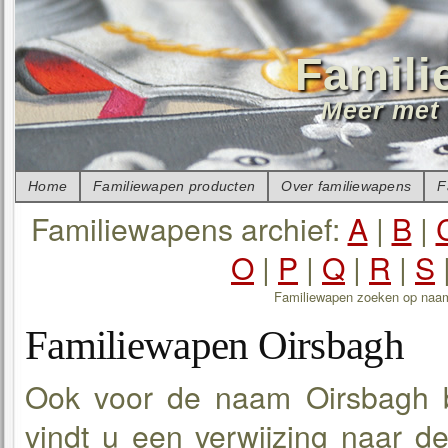
Famili
Meer met 
Home
Familiewapen producten
Over familiewapens
F
Familiewapens archief:
A
|
B
|
O
|
P
|
Q
|
R
|
S
Familiewapen zoeken op naa
Familiewapen Oirsbagh
Ook voor de naam Oirsbagh b
vindt u een verwijzing naar de