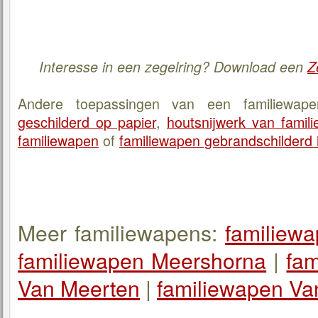
Interesse in een zegelring? Download een
Z
Andere toepassingen van een familiewap
geschilderd op papier
,
houtsnijwerk van famil
familiewapen
of
familiewapen gebrandschilderd i
Meer familiewapens:
familiewa
familiewapen Meershorna
|
fa
Van Meerten
|
familiewapen Va