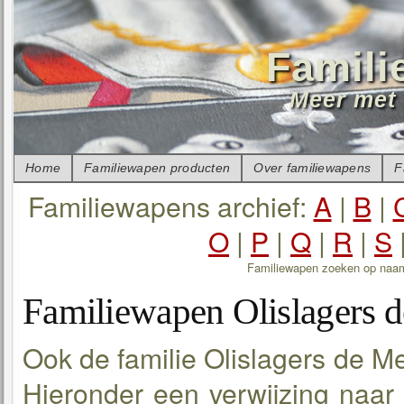
Famili
Meer met 
Home
Familiewapen producten
Over familiewapens
F
Familiewapens archief:
A
|
B
|
O
|
P
|
Q
|
R
|
S
Familiewapen zoeken op naa
Familiewapen Olislagers 
Ook de familie Olislagers de M
Hieronder een verwijzing naar 