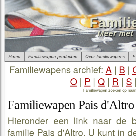
Famili
Meer met 
Home
Familiewapen producten
Over familiewapens
F
Familiewapens archief:
A
|
B
|
O
|
P
|
Q
|
R
|
S
Familiewapen zoeken op naa
Familiewapen Pais d'Altro
Hieronder een link naar de b
familie Pais d'Altro. U kunt in