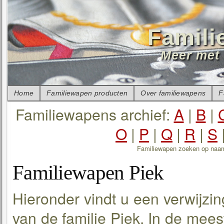
Famili
Meer met 
Home
Familiewapen producten
Over familiewapens
F
Familiewapens archief:
A
|
B
|
O
|
P
|
Q
|
R
|
S
Familiewapen zoeken op naa
Familiewapen Piek
Hieronder vindt u een verwijzin
van de familie Piek. In de mees