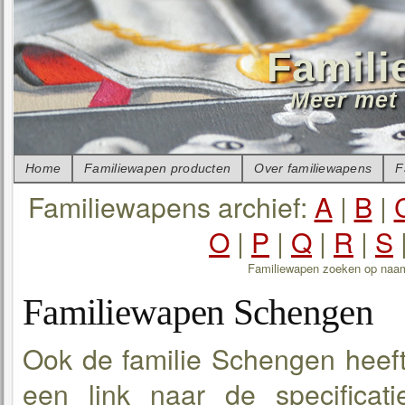
Famili
Meer met 
Home
Familiewapen producten
Over familiewapens
F
Familiewapens archief:
A
|
B
|
O
|
P
|
Q
|
R
|
S
Familiewapen zoeken op naa
Familiewapen Schengen
Ook de familie Schengen heeft
een link naar de specificat