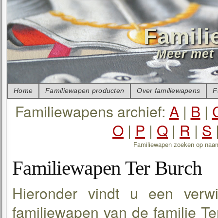
Famili
Meer met 
Home
Familiewapen producten
Over familiewapens
F
Familiewapens archief:
A
|
B
|
O
|
P
|
Q
|
R
|
S
Familiewapen zoeken op naa
Familiewapen Ter Burch
Hieronder vindt u een verwi
familiewapen van de familie Te