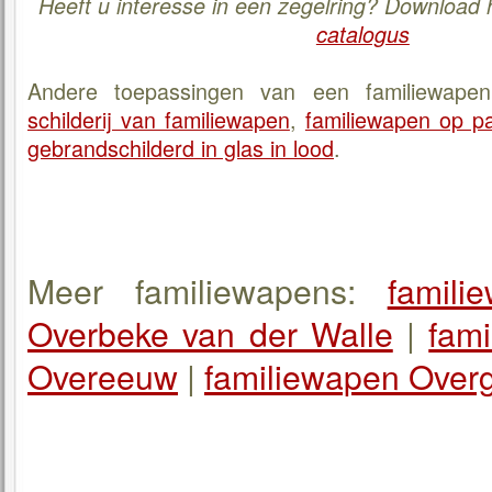
Heeft u interesse in een zegelring? Download
catalogus
Andere toepassingen van een familiewapen
schilderij van familiewapen
,
familiewapen op p
gebrandschilderd in glas in lood
.
Meer familiewapens:
famil
Overbeke van der Walle
|
fam
Overeeuw
|
familiewapen Over