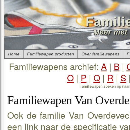
Famili
Meer met 
Home
Familiewapen producten
Over familiewapens
F
Familiewapens archief:
A
|
B
|
O
|
P
|
Q
|
R
|
S
Familiewapen zoeken op naa
Familiewapen Van Overde
Ook de familie Van Overdevech
een link naar de specificatie v