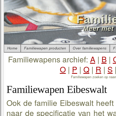
Famili
Meer met 
Home
Familiewapen producten
Over familiewapens
F
Familiewapens archief:
A
|
B
|
O
|
P
|
Q
|
R
|
S
Familiewapen zoeken op naa
Familiewapen Eibeswalt
Ook de familie Eibeswalt heeft
naar de specificatie van het w