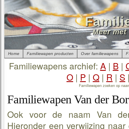
Famili
Meer met 
Home
Familiewapen producten
Over familiewapens
F
Familiewapens archief:
A
|
B
|
O
|
P
|
Q
|
R
|
S
Familiewapen zoeken op naa
Familiewapen Van der Bo
Ook voor de naam Van der 
Hieronder een verwijzing naar 